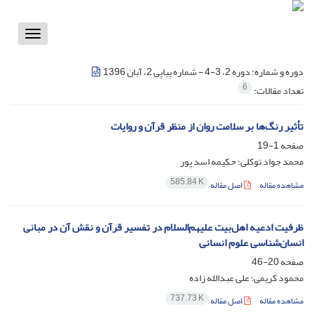
Toggle
vigation
دوره و شماره:
دوره 2، 3-4 - شماره پیاپی 2، آبان 1396
6
تعداد مقالات:
تأثیر رنگ‌ها بر سلامت روان از منظر قرآن و روایات
صفحه
1-19
محمد جواد توکلی؛ حکیمه اسد پور
585.84 K
مشاهده مقاله
اصل مقاله
ظرفیت ادعیه اهل‌بیت علیهم‌السلام در تفسیر قرآن و نقش آن در مبانی
انسان‌شناسی علوم انسانی
صفحه
20-46
محمود کریمی؛ علی عبدالله زاده
737.73 K
مشاهده مقاله
اصل مقاله