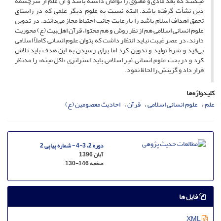
می­کنند که بعد مادی و معنوی را توأمان داشته باشد و آن علم از سرچشمه
دین نشأت گرفته باشد. البته نسبت به علوم دیگر علمی که در راستای
تحقق اهداف اسلام باشد را با رعایت جانب احتیاط مجاز می‌دانند. در تدوین
علوم انسانی اسلامی هم از نظر روش و هم محتوا، قرآن اهل‌بیت (ع) محوریت
دارند، در عصر غیبت نباید انتظار داشت که بتوان علوم انسانی کاملاً اسلامی
بی‌قید و شرط تولید و تدوین کرد اما برای رسیدن به این هدف باید تلاش
کرد و در بحث علوم انسانی غیر اسلامی باید استراتژی «اکل میته» را مدنظر
قرار داد و گزینش را لحاظ نمود.
کلیدواژه‌ها
علم
علوم انسانی اسلامی
قرآن
احادیث معصومین (ع)
دوره 2، 3-4 - شماره پیاپی 2
آبان 1396
صفحه
130-146
فایل ها
XML