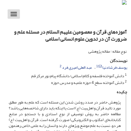
Toggle
vigation
آموزه‌های قرآن و معصومین علیهم السلام در مسئله علم و
ضرورت آن در تدوین علوم انسانی اسلامی
نوع مقاله : مقاله پژوهشی
نویسندگان
2
1
یوسف فرشادنیا
عبد العلی امیری فرد
1
دانش آموخته فلسفه و کلام اسلامی/دانشگاه پیام نور مرکز قم
2
دانش آموخته سطح 4 حوزه علمیه و مدرس حوزه
چکیده
پژوهش حاضر در صدد روشن شدن این مسئله است که علم به طور مطلق
مورد تائید قرآن و اهل‌بیت (ع) است یا اینکه باید دارای شاخصه‌هایی باشد؟
مطالعه حاضر به روش توصیفی از نوع اسنادی و با جستجو در منابع
کتابخانه‌ای (مکتوب و الکترونیکی) صورت گرفته است. قرآن و اهل‌بیت (ع)
هر دو، نسبت به علم موضع ویژه­ای دارند و انسان را به علمی خاص رهنمون