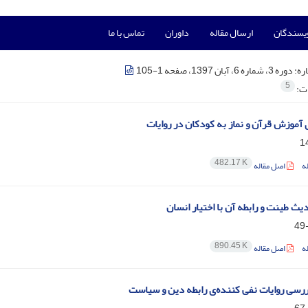
ویسندگان
ارسال مقاله
داوران
تماس با ما
ره:
دوره 3، شماره 6، آبان 1397، صفحه 1-105
5
ات:
 آموزش قرآن و نماز به کودکان در روایات
482.17 K
ه
اصل مقاله
یث طینت و رابطه آن با اختیار انسان
890.45 K
ه
اصل مقاله
ررسی روایات نفی کننده‌ی رابطه دین و سیاست