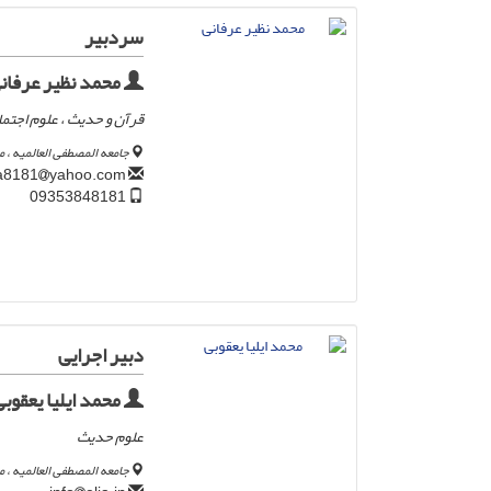
سردبیر
محمد نظیر عرفان
قرآن و حدیث ، علوم اجتم
جامعه المصطفی العالمیه ،
yahoo.com
mna8181
09353848181
دبیر اجرایی
محمد ایلیا یعقوبی
علوم حدیث
جامعه المصطفی العالمیه ،