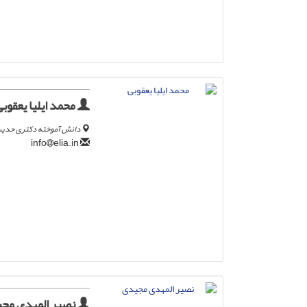
محمد ایلیا یعقوبی
دانش آموخته دکتری حدیث
elia.in
info
نصیر المهدی مج