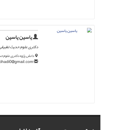
یاسین یاسین
دکتری علوم حدیث تطبیقی
دانش پژوه دکتری علوم حد
gmail.com
yaseenijtihadi0