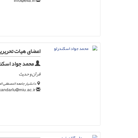
elia.in
info
اعضای هیات تحریری
محمد جواد اسکن
قرآن و حدیث
دانشیار جامعه المصطفی الع
miu.ac.ir
i_mj_eskandarlu