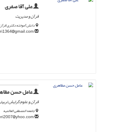
علی آقا صفری
قرآن و مدیریت
دانش آموخته دکتری قرآن و
gmail.com
a.a.safari1364
عامل حسن مظاه
قرآن و علوم گرایش تربیت
جامعه المصطفی العالمیه
yhoo.com
muzaheri2007