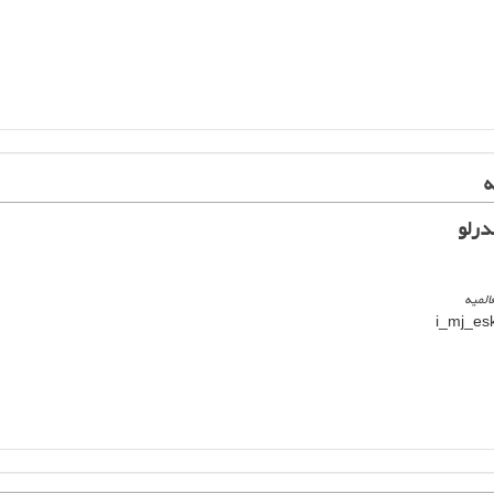
ه
درلو
المیه