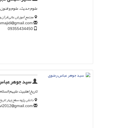
علوم حدیث، علوم و فنون 
مجتمع آموزش عالی قرآن 
gmail.com
mhasanmajidi
09355434450
سید جوهر عباس
تاریخ اهلبیت علیهم السلام
دانش پژوه سطح چهار تاریخ 
gmail.com
jauharrizvi2012