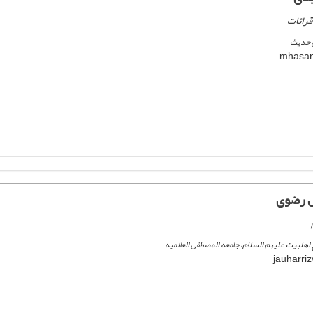
قرائات
و حدیث
 رضوی
اهلبیت علیهم السلام، جامعه المصطفی العالمیه