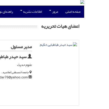
صفحه اصلی
مرور
اطلاعات نشریه
راهنمای ن
اعضای هیات تحریریه
مدیر مسئول
سید حیدر طباطب
علوم حدیث
جامعه المصطفی العالمیه ،
yahoo.com
sydhaidar76