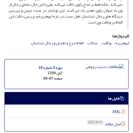
نمی کند, بلکه فقط بر مدح راوی دلالت می کند. ولی با این حال علمای رجال از
وی به عنوان راوی معتبر یاد می کنند. این نوشتار در صدد تبیین و بررسی
دیدگاه های رجال شناسان اهل سنت در باره ابوهریره و بررسی دلالت این
الفاظ بر وثاقت وی است.
کلیدواژه‌ها
ابوهریره
وثاقت
عدالت
الفاظ جرح و تعدیل و رجال شناسان
دوره 5، شماره 10
آبان 1399
صفحه
68-87
فایل ها
XML
635.94 K
اصل مقاله