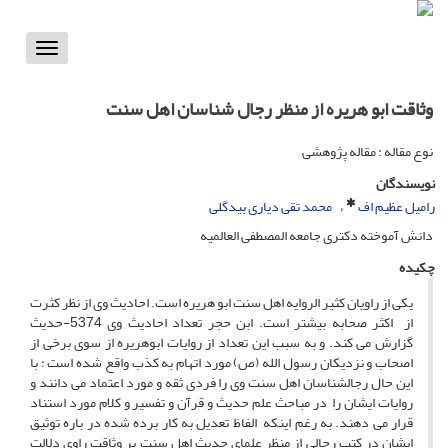
Toggle
vigation
وثاقت ابو هریره از منظر رجال شناسان اهل سنت
نوع مقاله : مقاله پژوهشی
نویسندگان
رامیل عظیم اف
محمد تقی دیاری بیدگلی
دانش آموخته دکتری جامعه المصطفی العالمیه
چکیده
یکی از راویان کثیر الروایه اهل سنت ابو هریره است. احادیث وی از نظر کثرت
از اکثر صحابه بیشتر است. ابن حجر تعداد احادیث وی 5374-حدیث
گزارش می کند. و به سبب این تعداد از روایات ابوهریره از سوی برخی از
اصحاب و نزدیکان رسول الله (ص) مورد اتهام به کذب واقع شده است ؛ با
این حال رجال­شناسان اهل سنت وی را فردی ثقه و مورد اعتماد می دانند و
روایات ایشان را در مباحث علم حدیث و قرآن و تفسیر و کلام مورد استناد
قرار می دهند. به رغم اینکه الفاظ تعدیل به کار برده شده در باره توثیق
ایشان در کتب رجالی از منظر علمای حدیث اهل سنت بر وثاقت راوی دلالت